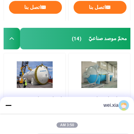
اتصل بنا
اتصل بنا
محمّ موصد صناعيّ
(14)
ضغط دفاع صناعيّ محمّ
ارتفاع ضغط رخيصة
موصد آلة Φ2.5m مع أمان
الساخن بيع كيمييكا
wei.xia
تشبيك
الصناعية الأوتوكلاف ل
الزجاج التصفيح الإنتاج
3:50 AM
افضل سعر
افضل سعر