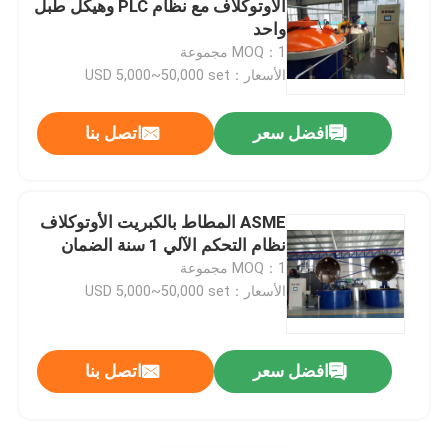
الأوتوكلاف مع نظام PLC وهيكل طبل
واحد
أجزاء مركب الكربون
MOQ：1 مجموعة
الأسعار：USD 5,000~50,000 set
أوعية الضغط الكيميائي
افضل سعر
اتصل بنا
مبادل حراري كيميائي
ASME المطاط بالكبريت الأوتوكلاف
النفط أطلقت المراجل البخارية
نظام التحكم الآلي 1 سنة الضمان
MOQ：1 مجموعة
الأسعار：USD 5,000~50,000 set
العمود الكيميائي
خزانات تخزين المواد الكيميائية
افضل سعر
اتصل بنا