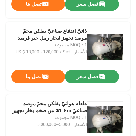
افضل سعر
اتصل بنا
ذاتيّ اندفاع صناعيّ يفلكن محمّ
موصد تجهيز لبخار رمل جير قرميد
MOQ：1 مجموعة
الأسعار：US $ 18,000 - 120,000 / Set
افضل سعر
اتصل بنا
طعام هوائيّ يفلكن محمّ موصد
صناعيّ Φ1.8m من ضخم بخار تجهيز
MOQ：1 مجموعة
الأسعار：5,000~5,000,000