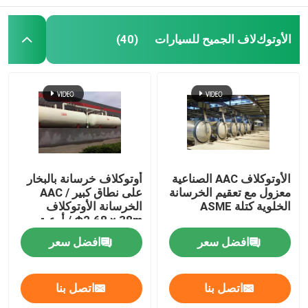
اﻷوتوكﻻف الجميح للسيارات
(40)
الأوتوكلاف AAC الصناعية
أوتوكلاف خرسانة بالبخار
معزول مع تعقيم الخرسانة
على نطاق كبير / AAC
الخلوية كتلة ASME
الخرسانة الأوتوكلاف
Φ2.68 × 38m / أوعية
الضغط
افضل سعر
افضل سعر
اتصل بنا
اتصل بنا