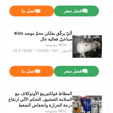
افضل سعر
اتصل بنا
آليّ يرقّق يفلكن محمّ موصد Φ3m
صناعيّ, فعالية عال
MOQ：1 مجموعة
الأسعار：US $ 18,000 - 120,000 / Set
افضل سعر
اتصل بنا
المنزل
المطاط فولكنيزينغ الأوتوكلاف مع
المنتجات
السلامة التعشيق، التحكم الآلي ارتفاع
درجة الحرارة وانخفاض الضغط
فيديوهات
MOQ：1 مجموعة