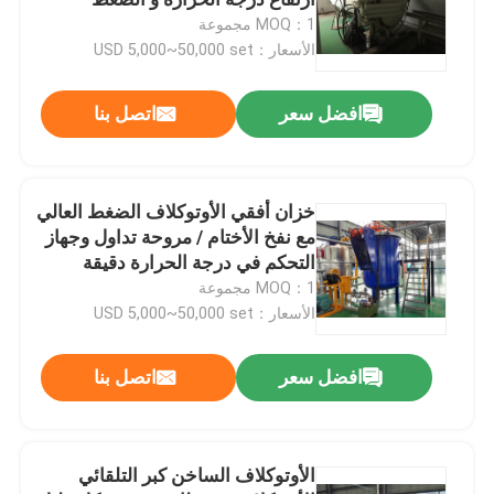
المنخفض
MOQ：1 مجموعة
الأسعار：USD 5,000~50,000 set
الأوتوكلاف مركب
افضل سعر
اتصل بنا
يفلكن محمّ موصد
زجاج ترقيق مرجل محكم السد
خزان أفقي الأوتوكلاف الضغط العالي
مع نفخ الأختام / مروحة تداول وجهاز
التحكم في درجة الحرارة دقيقة
اﻷوتوكﻻف ملموسة
MOQ：1 مجموعة
الأسعار：USD 5,000~50,000 set
محمّ موصد صناعيّ
افضل سعر
اتصل بنا
الخشب مرجل محكم السد
الأوتوكلاف الساخن كبر التلقائي
منتجات ألياف الكربون