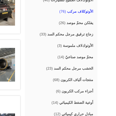
اﻷوتوكﻻف الجميح للسيارات
(40)
الأوتوكلاف مركب
(76)
يفلكن محمّ موصد
(26)
زجاج ترقيق مرجل محكم السد
(33)
اﻷوتوكﻻف ملموسة
(3)
محمّ موصد صناعيّ
(14)
الخشب مرجل محكم السد
(23)
منتجات ألياف الكربون
(68)
أجزاء مركب الكربون
(6)
أوعية الضغط الكيميائي
(14)
مبادل حراري كيميائي
(12)