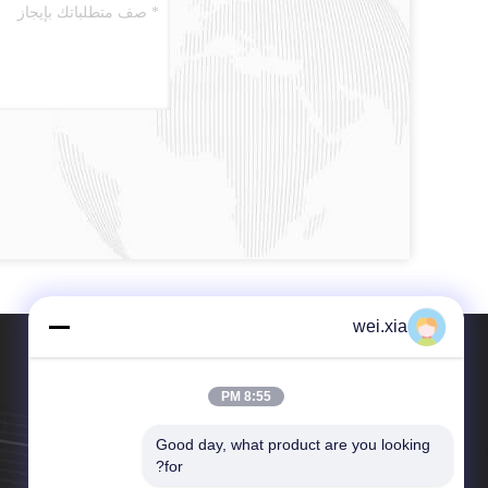
wei.xia
8:55 PM
Good day, what product are you looking 
هاتف：86--18168813582
for?