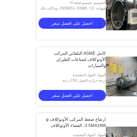
التصميم: تصميم فتحة H
شهادة: ISO9001، ASME، CE، وما إلى ذلك
احصل على افضل سعر
كامل ASME التلقائي المركب
الأوتوكلاف لصناعات الطيران
والسيارات
المواد: المواد المعتمدة
درجة حرارة العمل: 150 درجة
احصل على افضل سعر
ارتفاع ضغط المركب الأوتوكلاف φ
3.5MX18M، الفضاء الأوتوكلاف
المواد: المواد المعتمدة