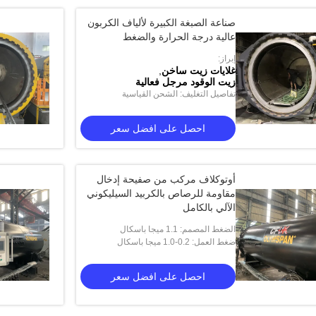
صناعة الصبغة الكبيرة لألياف الكربون
عالية درجة الحرارة والضغط
إبراز:
غلايات زيت ساخن
,
زيت الوقود مرجل فعالية
تفاصيل التغليف: الشحن القياسية
احصل على افضل سعر
أوتوكلاف مركب من صفيحة إدخال
مقاومة للرصاص بالكربيد السيليكوني
الآلي بالكامل
الضغط المصمم: 1.1 ميجا باسكال
ضغط العمل: 0.2-1.0 ميجا باسكال
احصل على افضل سعر