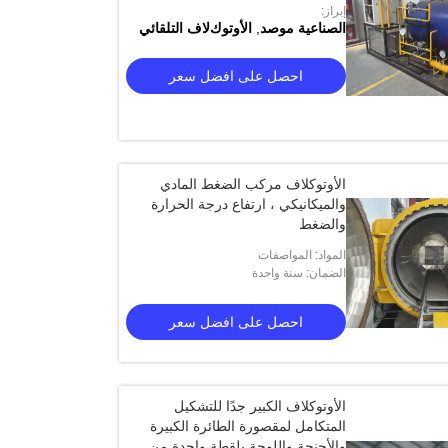
إبراز:
الصناعية موصد
,
اﻷوتوكﻻف التلقائي
احصل على افضل سعر
الأوتوكلاف مركب الضغط المادي
والميكانيكي ، ارتفاع درجة الحرارة
والضغط
المواد: المواصفات
الضمان: سنة واحدة
احصل على افضل سعر
الأوتوكلاف الكبير جدًا للتشكيل
المتكامل لمقصورة الطائرة الكبيرة
والأجنحة واللوحة بلقطة واحدة من