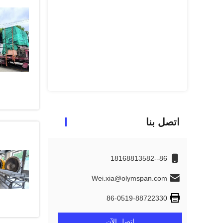
اتصل بنا
86--18168813582
Wei.xia@olymspan.com
86-0519-88722330
اتصل الآن