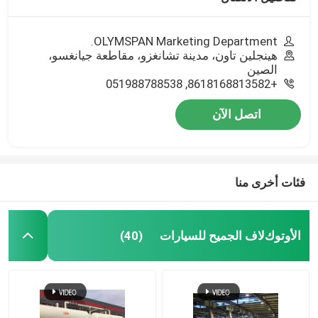
OLYMSPAN Marketing Department.
هينجلين تاون، مدينة تشانغزو، مقاطعة جيانغسو،
الصين
+8618168813582, 051988788538
اتصل الآن
فئات أخرى منا
اﻷوتوكﻻف الجميح للسيارات
(40)