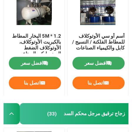
حولنا
جولة في المصنع
أسم أو سي الأوتوكلاف
1.2 * 5M البخار المطاط
للمطاط الفلكنة / النسيج /
بالكبريت الأوتوكلاف،
كابل والكيمياء الصناعات
الأوتوكلاف الضغط
الهيدروليكي الصناعي
مراقبة الجودة
افضل سعر
افضل سعر
اتصل بنا
اتصل بنا
اتصل بنا
أخبار
القضايا
زجاج ترقيق مرجل محكم السد
(33)
اﻷوتوكﻻف الجميح للسيارات