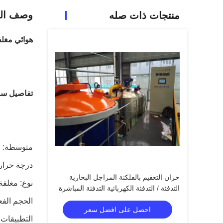
وصف الم
منتجات ذات صله
هوائي مغلف
تفاصيل سر
متوسطة: ال
درجة حرارة التصم
خزان التعقيم بالفلكنة المراجل البخارية
نوع: مغلفة 
التدفئة / التدفئة الكهربائية التدفئة المباشرة
وغير المباشرة بالبخار
الحجم الفعال: 25m³، 28m³، 31m³
احصل على افضل سعر
التطبيقات: