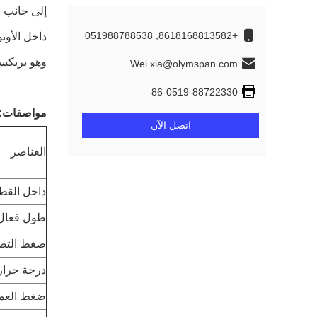
إلى جانب ا
+8618168813582, 051988788538
داخل الأوت
وهو بريكس
Wei.xia@olymspan.com
86-0519-88722330
مواصفات:
اتصل الآن
العناصر
داخل القط
طول فعال
ضغط التص
درجة حرار
ضغط العم