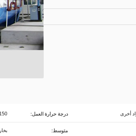
اد أخرى
150 درجة
درجة حرارة العمل:
بخار
متوسط: