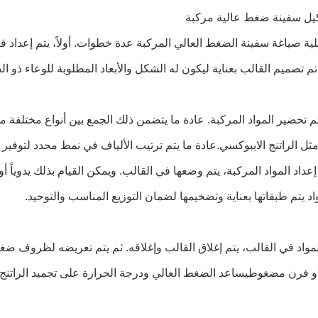
يل سفينة ضغط عالية مركبة
ة صياغة سفينة الضغط العالي المركبة عدة خطوات. أولاً، يتم إعداد ق
.تم تصميم القالب بعناية ليكون له الشكل والأبعاد المطلوبة للوعاء ذو ا
تم تحضير المواد المركبة. عادة ما يتضمن ذلك الجمع بين أنواع مختلفة م
ل الراتنج الايبوكسي.عادة ما يتم ترتيب الألياف في نمط محدد لتوفير ال
إعداد المواد المركبة، يتم وضعها في القالب. ويمكن القيام بذلك يدوياً أو
اد يتم طبقاتها بعناية وتضخيمها لضمان التوزيع المناسب والتوحيد.
مواد في القالب، يتم إغلاق القالب وإغلاقه. ثم يتم تعريضه لظروف ضغ
و فرن مضغوطيساعد الضغط العالي ودرجة الحرارة على تجميد الراتنج 