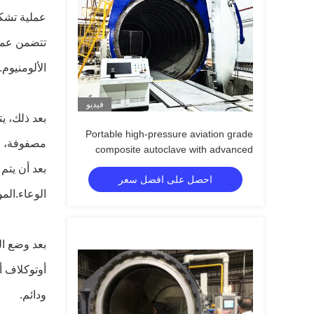
عملية تشك
تتضمن عملي
الألومنيوم
فيديو
بعد ذلك، ي
Portable high-pressure aviation grade
مصفوفة، مث
composite autoclave with advanced
control systems for UAV and aerospace
بعد أن يتم 
احصل على افضل سعر
applications
الوعاء.المو
بعد وضع ال
أوتوكلاف أ
ودائم.