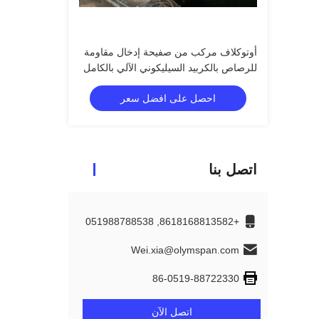
أوتوكلاف مركب من صفيحة إدخال مقاومة
للرصاص بالكربيد السيليكوني الآلي بالكامل
احصل على افضل سعر
اتصل بنا
+8618168813582, 051988788538
Wei.xia@olymspan.com
86-0519-88722330
اتصل الآن