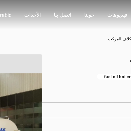
فيديوهات
حولنا
اتصل بنا
الأحداث
rabic
كلاف المركب
fuel oil boile