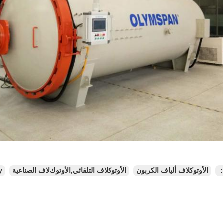
：
الأوتوكلاف ألياف الكربون
الأوتوكلاف التلقائي,اﻷوتوكﻻف الصناعية
y