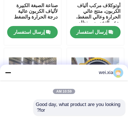
أوتوكلاف مركب ألياف
صناعة الصبغة الكبيرة
الكربون، منتج عالي
لألياف الكربون عالية
حولنا
الحرارة وعالي الضغط،
درجة الحرارة والضغط
يدعم التخصيص، نظام
كامل
إرسال استفسار
إرسال استفسار
جولة في المصنع
مراقبة الجودة
اتصل بنا
wei.xia
أخبار
10:59 AM
Good day, what product are you looking 
أوتوكلاف مركب
أوتوكلاف مركب من
القضايا
for?
للطائرات بدون طيار
صفيحة إدخال مقاومة
للرصاص بالكربيد
السيليكوني الآلي بالكامل
اﻷوتوكﻻف الجميح للسيارات