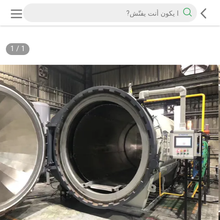
1
/
1