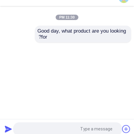
الأوتوكلاف مركب
11:30 PM
Good day, what product are you looking 
منتجات ألياف الكربون
الصحافة الساخنة تشكيل
يفلكن محمّ موصد
for?
منتجات ألياف الكربون
منتجات ألياف الكربون
المعبأة درجة حرارة عالية
قطع التصنيع باستخدام
الحاسب الآلي تصميم
زجاج ترقيق مرجل محكم السد
OEM
إرسال استفسار
إرسال استفسار
اﻷوتوكﻻف ملموسة
منزل
حول نا
اتصل بنا
Desktop Site
محمّ موصد صناعيّ
خريطة الموقع
سياسة الخصوصية
الخشب مرجل محكم السد
جودة
اﻷوتوكﻻف الجميح للسيارات
مصنع
الصين.Copyright © 2026 Jiangsu Olymspan
منتجات ألياف الكربون
Equipment Eechnology Co.,Ltd. All Rights