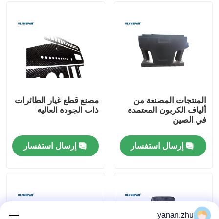
حولنا
جولة في المصنع
مراقبة الجودة
المنتجات المصنعة من
مصنع قطع غيار الطائرات
ألياف الكربون المعتمدة
ذات الجودة العالية
في الصين
اتصل بنا
إرسال استفسار
إرسال استفسار
أخبار
القضايا
اﻷوتوكﻻف الجميح للسيارات
yanan.zhu