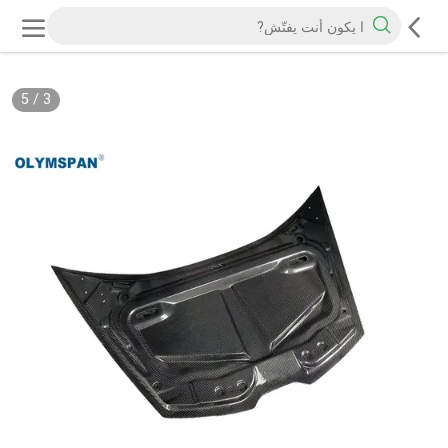
5
/
3