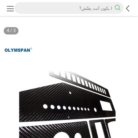
4
/
3