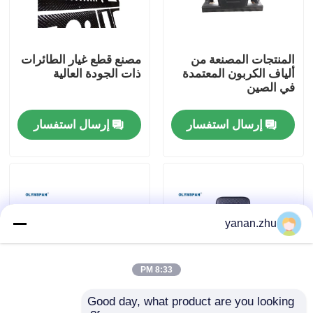
حولنا
المنتجات المصنعة من
مصنع قطع غيار الطائرات
ألياف الكربون المعتمدة
ذات الجودة العالية
جولة في المصنع
في الصين
إرسال استفسار
إرسال استفسار
مراقبة الجودة
اتصل بنا
أخبار
yanan.zhu
القضايا
8:33 PM
Good day, what product are you looking 
منتجات ألياف الكربون
الصحافة الساخنة تشكيل
اﻷوتوكﻻف الجميح للسيارات