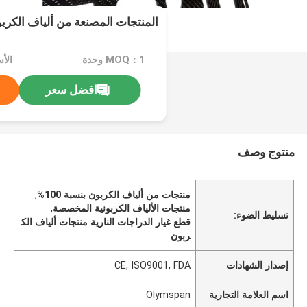
المنتجات المصنعة من ألياف الكرب
MOQ：1 وحدة
افضل سعر
منتوج وصف
منتجات من ألياف الكربون بنسبة 100%
,
منتجات الألياف الكربونية المخصصة
,
تسليط الضوء:
قطع غيار الدراجات النارية منتجات ألياف الك
ربون
إصدار الشهادات
CE, ISO9001, FDA
اسم العلامة التجارية
Olymspan