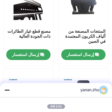
حولنا
جولة في المصنع
المنتجات المصنعة من
مصنع قطع غيار الطائرات
ألياف الكربون المعتمدة
ذات الجودة العالية
في الصين
مراقبة الجودة
إرسال استفسار
إرسال استفسار
اتصل بنا
أخبار
yanan.zhu
القضايا
2:01 AM
اﻷوتوكﻻف الجميح للسيارات