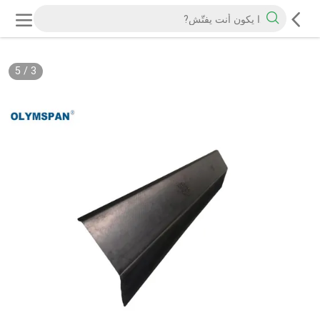
5
/
3