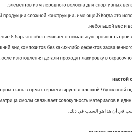
элементов из углеродного волокна для спортивных вел
Когда это используется؟и сложной конструкции، имеющей
небольшой вес и в
ение 8 бар، что обеспечивает оптимальную прочность про
шний вид композитов без каких-либо дефектов захваченного
осле изготовления детали проходят лакировку в окрасочно
тором ткань в ормах герметизируется пленкой / бутиловой.о
 матрица смолы связывает совокупность материалов в един
بب في أن هذا هو السبب في ذلك.