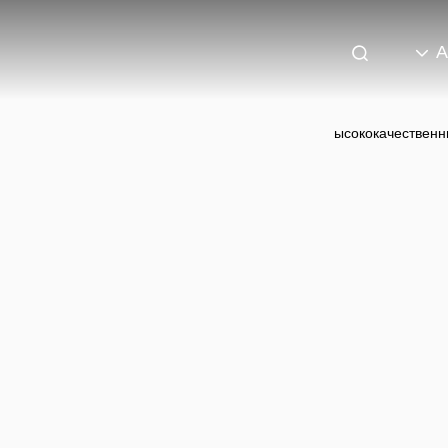
A
ысококачественн