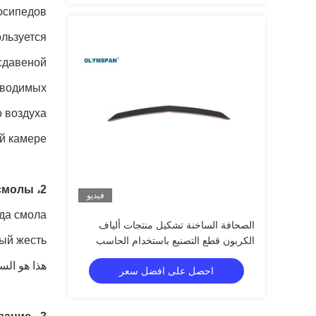
осипедов.
сдавеной.
изводимых
 воздуха.
й камере.
2، настой смолы
فيديو
гда смола
الصحافة الساخنة تشكيل منتجات ألياف
ый жесть.
الكربون قطع التصنيع باستخدام الحاسب
الآلي تصميم OEM
هذا هو الس
احصل على افضل سعر