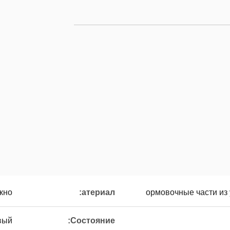
кно
атериал:
ормовочные части из
вый
Состояние: