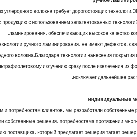
з углеродного волокна требует дорогостоящих технологи.O
х продукцию с использованием запатентованных технологий
ламинирования، обеспечивающих высокое качество ком
ехнологии ручного ламинирования، не имеют дефектов، св
одного волокна.Благодаря технологии нанесения покрытия
льтрафиолетовому излучению сразу после извлечения из ф
исключает дальнейшее расп
ям и потребностям клиентов، мы разработали собственные 
ли собственные решения، потребностяма протяжении многи
ию поставщика، который предлагает решерия тагает решери