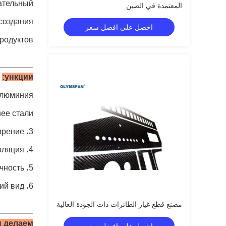
кательный
المعتمدة في الصين
создания
احصل على افضل سعر
родуктов.
ункции:
 алюминия
нее стали
3، низкое тепловое расширение
4، хорошая теплоизоляция
5، высокая прочность
6، привлекательный внешний вид
مصنع قطع غيار الطائرات ذات الجودة العالية
ы делаем