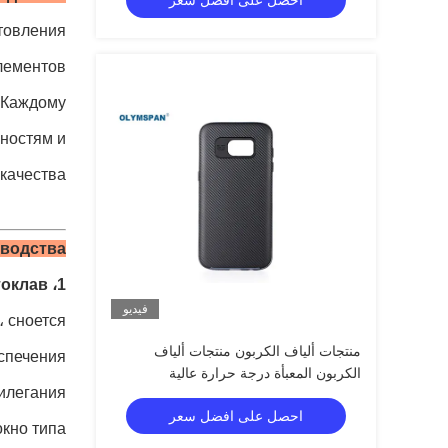
احصل على افضل سعر
отовления
лементов.
й.Каждому
бностям и
качества.
водства:
1، препрег / автоклав
فيديو
، сноется
منتجات ألياف الكربون منتجات ألياف
спечения
الكربون المعبأة درجة حرارة عالية
илегания.
احصل على افضل سعر