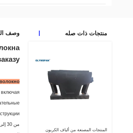
وصف الم
منتجات ذات صله
локна
аказу
 волокно
، включая
кательные
струкции.
من 30 إلى 40٪ من أصل 30-40٪.ля сравнения، омпозит того еса из углеродного волокна в 5 раз естче стали.
المنتجات المصنعة من ألياف الكربون