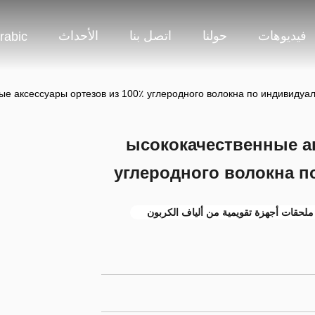
فيديوهات
حولنا
اتصل بنا
الأحداث
rabic
ые аксессуары ортезов из 100٪ углеродного волокна по индивидуал
ысококачественные ак
углеродного волокна п
ملحقات أجهزة تقويمية من ألياف الكربون