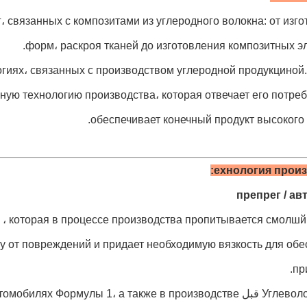
 связанных с композитами из углеродного волокна: от изг
форм، раскроя тканей до изготовления композитных э
огиях، связанных с производством углеродной продукцино
ую технологию производства، которая отвечает его потре
обеспечивает конечный продукт высокого 
ехнология произ
» ، которая в процессе производства пропитывается смолшй
 от повреждений и придает необходимую вязкость для обе
пр
Углеволокно типа قبل ормулы 1، а также в производстве