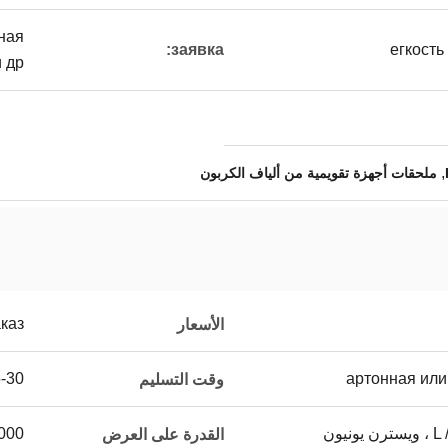
ная
заявка:
егкость
др.
,
ملحقات أجهزة تقويمية من ألياف الكربون
каз
الأسعار
артонная или
15-30 د
وقت التسليم
يون
в в месяц
القدرة على العرض