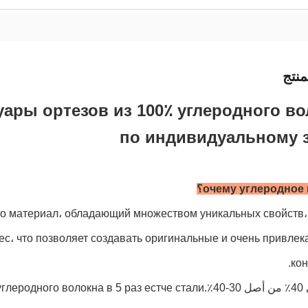
نتج
ары ортезов из 100٪ углеродного во
по индивидуальному з
очему углеродное؟
это материал، обладающий множеством уникальных свойств
ес، что позволяет создавать оригинальные и очень привле
кон