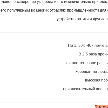
епловое расширение углерода и его исключительно привле
т его популярным во многих отраслях промышленности для 
устройств، оптики и других п
На 1، 30٪ -40٪ легче
В 2،5 раза проч
то м؟