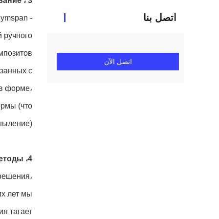
3 ، ручное ламинирование
اتصل بنا
lymspan -
 ручного
позитов.
اتصل الآن
язанных с
 в форме،
ормы (что
ыление).
4، индивидуальные методы
решения،
х лет мы
я тагает.