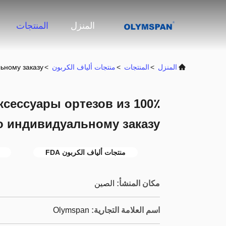
المنزل
المنتجات
المنزل
>
المنتجات
>
منتجات ألياف الكربون
>
ьному заказу
сессуары ортезов из 100٪
о индивидуальному заказу
منتجات ألياف الكربون FDA
مكان المنشأ:
الصين
اسم العلامة التجارية:
Olymspan