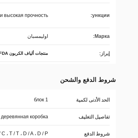
 и высокая прочность
ункции:
Марка:
اوليمسبان
إبراز:
منتجات ألياف الكربون FDA
شروط الدفع والشحن
1 блок
الحد الأدنى لكمية
 деревянная коробка
تفاصيل التغليف
L / C ، T / T ، D / A ، D / P ، ويسترن يون
شروط الدفع