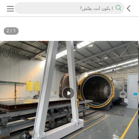
2
/
1