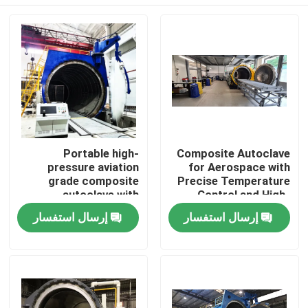
Portable high-
Composite Autoclave
pressure aviation
for Aerospace with
grade composite
Precise Temperature
autoclave with
Control and High-
advanced control
Pressure Vessel for
المنزل
إرسال استفسار
إرسال استفسار
systems for UAV and
Consistent Curing
aerospace
applications
المنتجات
فيديوهات