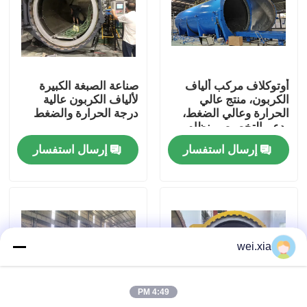
حولنا
جولة في المصنع
أوتوكلاف مركب ألياف
صناعة الصبغة الكبيرة
الكربون، منتج عالي
لألياف الكربون عالية
الحرارة وعالي الضغط،
درجة الحرارة والضغط
مراقبة الجودة
يدعم التخصيص، نظام
كامل
إرسال استفسار
إرسال استفسار
اتصل بنا
أخبار
wei.xia
القضايا
4:49 PM
اﻷوتوكﻻف الجميح للسيارات