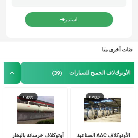
أجزاء مركب الكربون
أوعية الضغط الكيميائي
فئات أخرى منا
مبادل حراري كيميائي
اﻷوتوكﻻف الجميح للسيارات
(39)
النفط أطلقت المراجل البخارية
العمود الكيميائي
خزانات تخزين المواد الكيميائية
الأوتوكلاف AAC الصناعية
أوتوكلاف خرسانة بالبخار