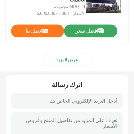
MOQ：1 مجموعة
الأسعار：5,000~5,000,000
الأوتوكلاف مركب
افضل سعر
اتصل بنا
يفلكن محمّ موصد
زجاج ترقيق مرجل محكم السد
عرض المزيد
اﻷوتوكﻻف ملموسة
اترك رسالة
محمّ موصد صناعيّ
الخشب مرجل محكم السد
منتجات ألياف الكربون