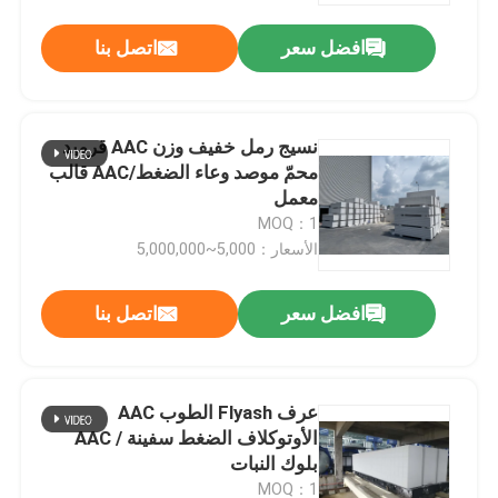
افضل سعر
اتصل بنا
نسيج رمل خفيف وزن AAC قرميد
محمّ موصد وعاء الضغط/AAC قالب
معمل
MOQ：1
الأسعار：5,000~5,000,000
افضل سعر
اتصل بنا
المنزل
عرف Flyash الطوب AAC
المنتجات
الأوتوكلاف الضغط سفينة / AAC
بلوك النبات
فيديوهات
MOQ：1