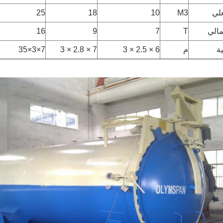
علي
M3
10
18
25
مالي
T
7
9
16
ية
م
6 × 2.5 × 3
7 × 2.8 × 3
7×3×35