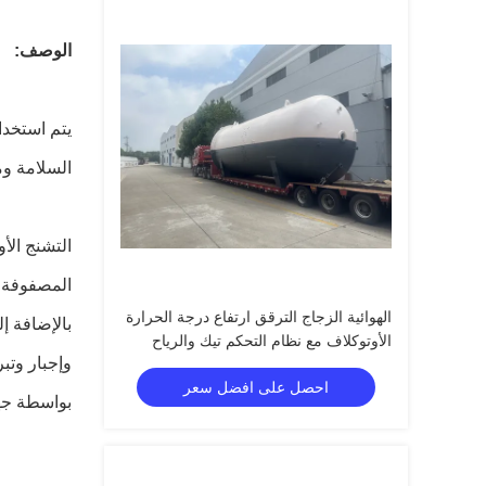
الوصف:
يتم استخدا
السلامة و
التشنج الأ
المصفوفة م
الهوائية الزجاج الترقق ارتفاع درجة الحرارة
بالإضافة إ
الأوتوكلاف مع نظام التحكم تيك والرياح
وإجبار وتب
توجيه غروف غربال
احصل على افضل سعر
بواسطة جهاز تحكم PLC، وهو