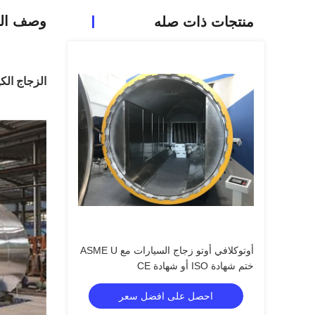
وصف الم
منتجات ذات صله
الزجاج الك
أوتوكلافي أوتو زجاج السيارات مع ASME U
ختم شهادة ISO أو شهادة CE
احصل على افضل سعر