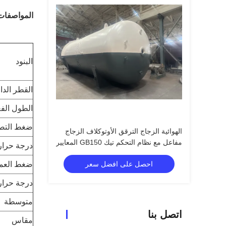
المواصفات
البنود
القطر الدا
الطول الف
ضغط التص
الهوائية الزجاج الترقق الأوتوكلاف الزجاج
مفاعل مع نظام التحكم تيك GB150 المعايير
درجة حرار
ضغط العم
احصل على افضل سعر
درجة حرار
متوسطة
اتصل بنا
مقاس