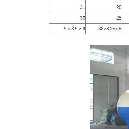
31
28
30
25
9 × 3.5 × 5
7.8×3.2×38