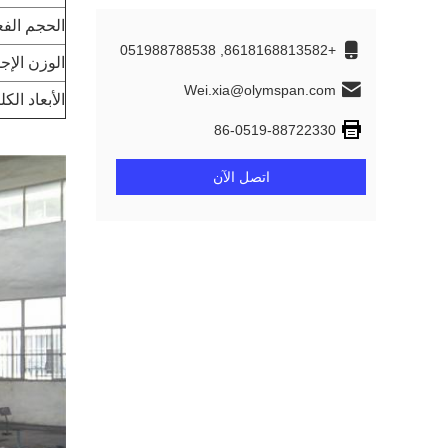
الحجم الف
+8618168813582, 051988788538
الوزن الإج
Wei.xia@olymspan.com
الأبعاد الكل
86-0519-88722330
اتصل الآن