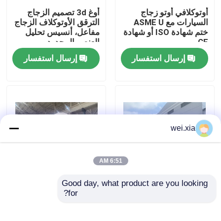
أوتوكلافي أوتو زجاج
أوغ 3d تصميم الزجاج
السيارات مع ASME U
الترقق الأوتوكلاف الزجاج
حولنا
ختم شهادة ISO أو شهادة
مفاعل، أنسيس تحليل
CE
العنصر المحدود
إرسال استفسار
إرسال استفسار
جولة في المصنع
مراقبة الجودة
اتصل بنا
wei.xia
أخبار
6:51 AM
Good day, what product are you looking 
القضايا
الهوائية الزجاج الترقق
الهوائية الزجاج الترقق
for?
ارتفاع درجة الحرارة
الأوتوكلاف الزجاج مفاعل
الأوتوكلاف مع نظام
مع نظام التحكم تيك
التحكم تيك والرياح توجيه
GB150 المعايير
اﻷوتوكﻻف الجميح للسيارات