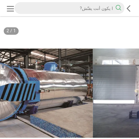
2
/
1