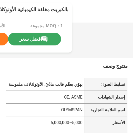
بالكبريت مغلفة الكيميائية الأوتوكلاف 
MOQ：1 مجموعة
الأسعار：
افضل سعر
منتوج وصف
تسليط الضوء:
يهوّي يعقّم قالب مادّيّ
,
اﻷوتوكﻻف ملموسة
إصدار الشهادات
CE, ASME
اسم العلامة التجارية
OLYMSPAN
الأسعار
5,000~5,000,000