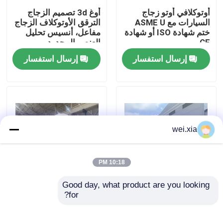
أوتوكلافي أوتو زجاج
أوغ 3d تصميم الزجاج
السيارات مع ASME U
الترقق الأوتوكلاف الزجاج
حولنا
ختم شهادة ISO أو شهادة
مفاعل، أنسيس تحليل
CE
العنصر المحدود
إرسال استفسار
إرسال استفسار
جولة في المصنع
مراقبة الجودة
اتصل بنا
wei.xia
أخبار
10:18 PM
Good day, what product are you looking 
القضايا
الهوائية الزجاج الترقق
الهوائية الزجاج الترقق
for?
ارتفاع درجة الحرارة
الأوتوكلاف الزجاج مفاعل
الأوتوكلاف مع نظام
مع نظام التحكم تيك
التحكم تيك والرياح توجيه
GB150 المعايير
اﻷوتوكﻻف الجميح للسيارات