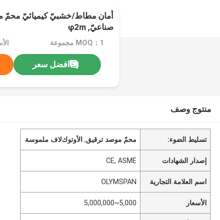
أمان مطاط/خشبيّ كيميائيّ محمّ 
صناعيّ, φ2m
MOQ：1 مجموعة
الأسعار：
افضل سعر
منتوج وصف
تسليط الضوء:
محمّ موصد ترقيق
,
اﻷوتوكﻻف ملموسة
إصدار الشهادات
CE, ASME
اسم العلامة التجارية
OLYMSPAN
الأسعار
5,000~5,000,000