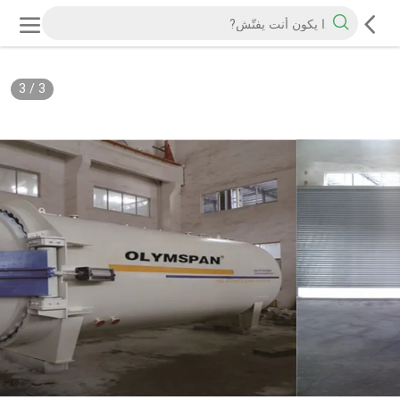
3
/
3