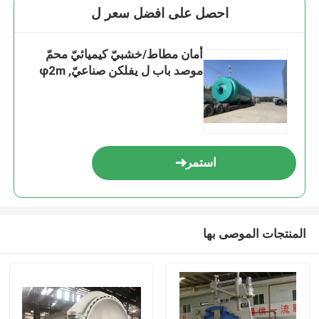
احصل على افضل سعر ل
أمان مطاط/خشبيّ كيميائيّ محمّ
موصد باب ل يفلكن صناعيّ, φ2m
استمر
المنتجات الموصى بها