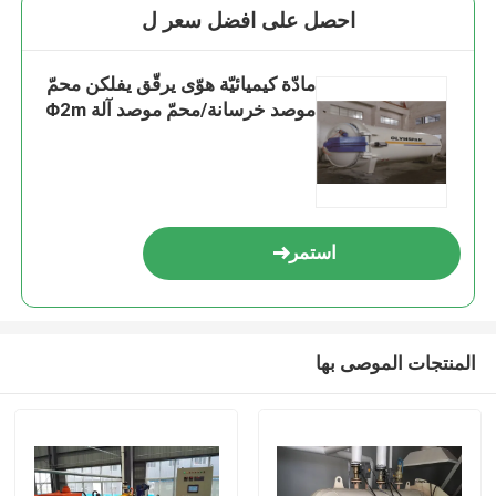
احصل على افضل سعر ل
مادّة كيميائيّة هوّى يرقّق يفلكن محمّ
موصد خرسانة/محمّ موصد آلة Φ2m
استمر
المنتجات الموصى بها