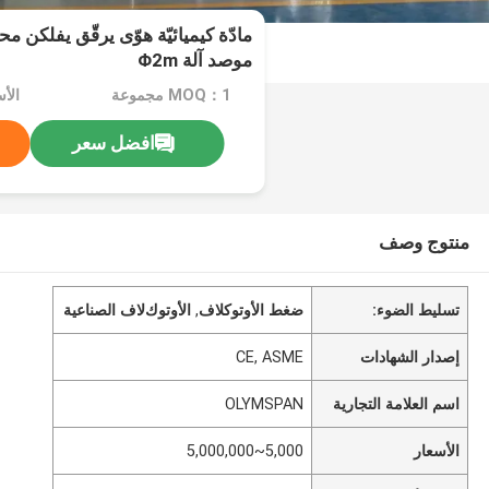
مادّة كيميائيّة هوّى يرقّق يفلكن 
موصد آلة Φ2m
MOQ：1 مجموعة
الأسعار：
افضل سعر
منتوج وصف
تسليط الضوء:
ضغط الأوتوكلاف
,
اﻷوتوكﻻف الصناعية
إصدار الشهادات
CE, ASME
اسم العلامة التجارية
OLYMSPAN
الأسعار
5,000~5,000,000