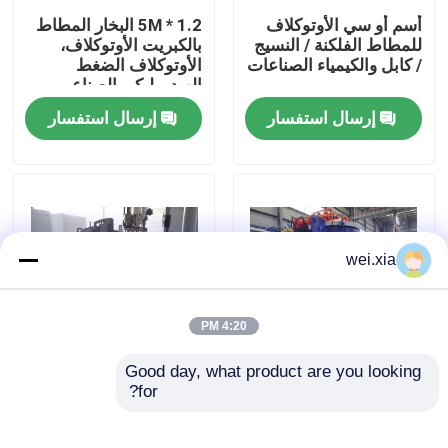
أسم أو سي الأوتوكلاف
1.2 * 5M البخار المطاط
للمطاط الفلكنة / النسيج
بالكبريت الأوتوكلاف،
حولنا
/ كابل والكيمياء الصناعات
الأوتوكلاف الضغط
الهيدروليكي الصناعي
إرسال استفسار
إرسال استفسار
جولة في المصنع
مراقبة الجودة
اتصل بنا
wei.xia
أخبار
4:20 PM
Good day, what product are you looking 
القضايا
المطاط فولكنيزينغ
المطاط بالكبريت
for?
الأوتوكلاف مع السلامة
الأوتوكلاف الأوتوكلاف
التعشيق، التحكم الآلي
الأوتوكلاف المركب
ارتفاع درجة الحرارة
الأوتوكلاف المركب مع
اﻷوتوكﻻف الجميح للسيارات