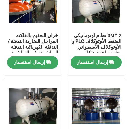
2 * 3M نظام أوتوماتيكي
خزان التعقيم بالفلكنة
الضغط الأوتوكلاف PLC و
المراجل البخارية التدفئة /
الأوتوكلاف الأسطواني
التدفئة الكهربائية التدفئة
وطبلة واحدة هيكل
المباشرة وغير المباشرة
الزجاج
بالبخار
إرسال استفسار
إرسال استفسار
المنزل
المنتجات
فيديوهات