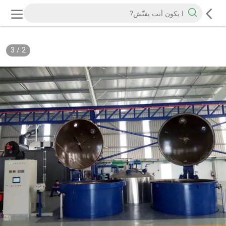
3
/
2