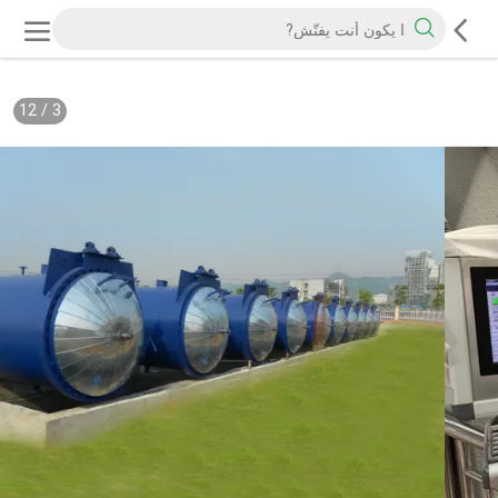
12
/
3