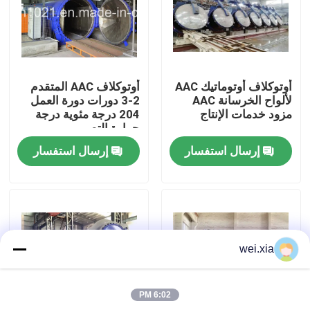
حولنا
جولة في المصنع
أوتوكلاف أوتوماتيك AAC
أوتوكلاف AAC المتقدم
لألواح الخرسانة AAC
2-3 دورات دورة العمل
مزود خدمات الإنتاج
204 درجة مئوية درجة
مراقبة الجودة
حرارة التصميم
إرسال استفسار
إرسال استفسار
اتصل بنا
أخبار
wei.xia
القضايا
6:02 PM
اﻷوتوكﻻف الجميح للسيارات