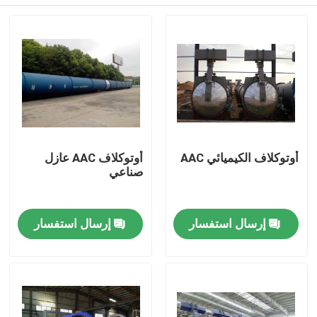
أوتوكلاف الكيميائي AAC
أوتوكلاف AAC عازل
صناعي
المنزل
إرسال استفسار
إرسال استفسار
المنتجات
فيديوهات