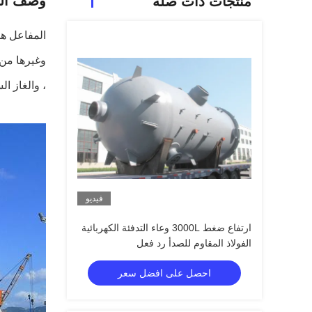
وصف الم
منتجات ذات صله
المفاعل هو
وغيرها من 
، والغاز ا
فيديو
ارتفاع ضغط 3000L وعاء التدفئة الكهربائية
الفولاذ المقاوم للصدأ رد فعل
احصل على افضل سعر