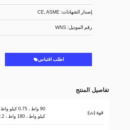
إصدار الشهادات:
CE, ASME
رقم الموديل:
WNS
اطلب اقتباس
تفاصيل المنتج
قوة (ث):
كيلو واط ، 180 واط ، 2.2 كيلو واط