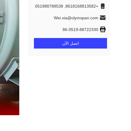
+8618168813582, 051988788538
Wei.xia@olymspan.com
86-0519-88722330
اتصل الآن