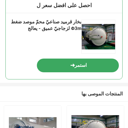
احصل على افضل سعر ل
بخار قرميد صناعيّ محمّ موصد ضغط
Φ3m لزجاجيّ عميق - يعالج
استمر
المنتجات الموصى بها