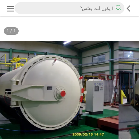
1
/
1