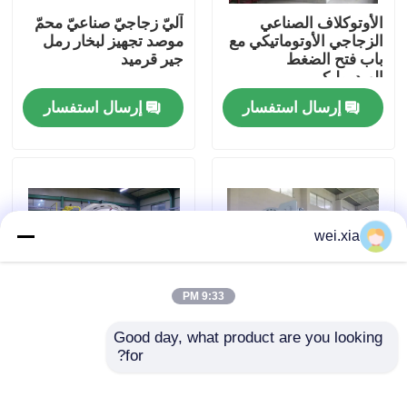
الأوتوكلاف الصناعي
آليّ زجاجيّ صناعيّ محمّ
الزجاجي الأوتوماتيكي مع
موصد تجهيز لبخار رمل
حولنا
باب فتح الضغط
جير قرميد
الهيدروليكي
إرسال استفسار
إرسال استفسار
جولة في المصنع
مراقبة الجودة
اتصل بنا
wei.xia
أخبار
9:33 PM
Good day, what product are you looking 
القضايا
ضغط دفاع صناعيّ محمّ
يهوّي مادّيّ قالب محمّ
for?
موصد آلة Φ2.5m مع
موصد خشبيّ مطّاط
أمان تشبيك
زجاجيّ ل Aac قالب
معمل Φ3m
اﻷوتوكﻻف الجميح للسيارات